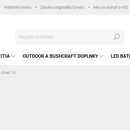
Vrátenie tovaru
Záruka originality tovaru
Ako sa starať o nôž
Hledat
ITIA
OUTDOOR A BUSHCRAFT DOPLNKY
LED BAT
 Gred 16