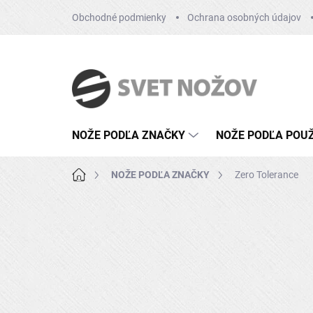
Přejít
Obchodné podmienky
Ochrana osobných údajov
na
obsah
NOŽE PODĽA ZNAČKY
NOŽE PODĽA POUŽ
Domů
NOŽE PODĽA ZNAČKY
Zero Tolerance