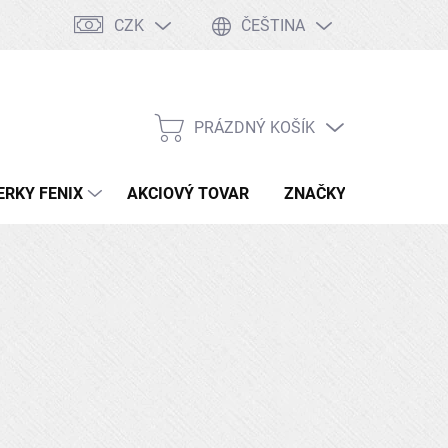
CZK
ČEŠTINA
Tabuľka ocelí
Kontakty
Doprava a platby
PRÁZDNÝ KOŠÍK
NÁKUPNÍ
KOŠÍK
ERKY FENIX
AKCIOVÝ TOVAR
ZNAČKY