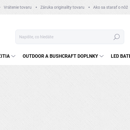
Vrátenie tovaru
Záruka originality tovaru
Ako sa starať o nôž
Hledat
ITIA
OUTDOOR A BUSHCRAFT DOPLNKY
LED BAT