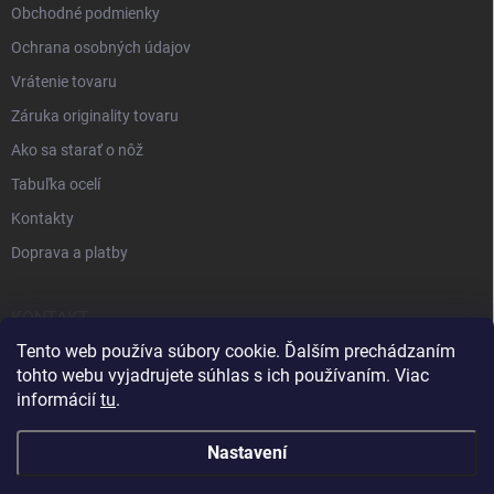
Obchodné podmienky
Ochrana osobných údajov
Vrátenie tovaru
Záruka originality tovaru
Ako sa starať o nôž
Tabuľka ocelí
Kontakty
Doprava a platby
KONTAKT
Tento web používa súbory cookie. Ďalším prechádzaním
+421 905 963 886
tohto webu vyjadrujete súhlas s ich používaním. Viac
informácií
tu
.
Nastavení