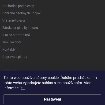
Obchodné podmienky
Ochrana osobných údajov
Vrátenie tovaru
Záruka originality tovaru
Ako sa starať o nôž
Tabuľka ocelí
Kontakty
Doprava a platby
KONTAKT
Tento web používa súbory cookie. Ďalším prechádzaním
+421 905 963 886
tohto webu vyjadrujete súhlas s ich používaním. Viac
informácií
tu
.
Nastavení