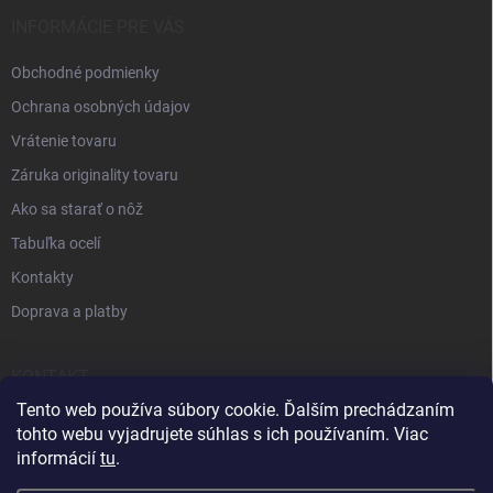
INFORMÁCIE PRE VÁS
Obchodné podmienky
Ochrana osobných údajov
Vrátenie tovaru
Záruka originality tovaru
Ako sa starať o nôž
Tabuľka ocelí
Kontakty
Doprava a platby
KONTAKT
Tento web používa súbory cookie. Ďalším prechádzaním
+421 905 963 886
tohto webu vyjadrujete súhlas s ich používaním. Viac
informácií
tu
.