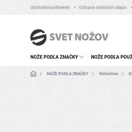
Přejít
Obchodné podmienky
Ochrana osobných údajov
na
obsah
NOŽE PODĽA ZNAČKY
NOŽE PODĽA POUŽ
Domů
NOŽE PODĽA ZNAČKY
Victorinox
K