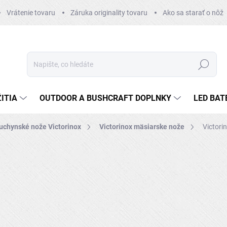
Vrátenie tovaru
Záruka originality tovaru
Ako sa starať o nôž
Hledat
ITIA
OUTDOOR A BUSHCRAFT DOPLNKY
LED BAT
uchynské nože Victorinox
Victorinox mäsiarske nože
Victori