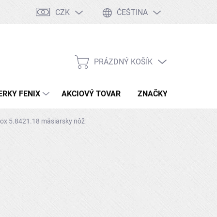
CZK
ČEŠTINA
Tabuľka ocelí
Kontakty
Doprava a platby
PRÁZDNÝ KOŠÍK
NÁKUPNÍ
KOŠÍK
ERKY FENIX
AKCIOVÝ TOVAR
ZNAČKY
nox 5.8421.18 mäsiarsky nôž