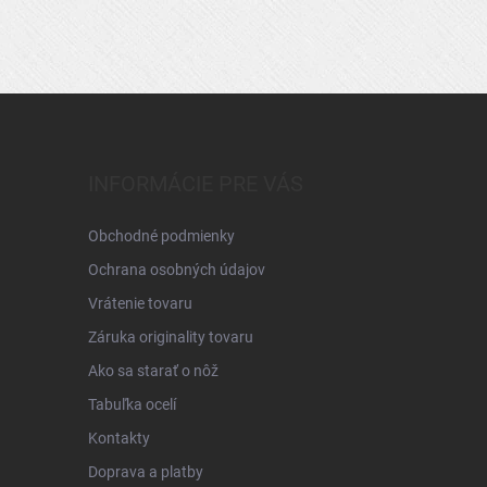
INFORMÁCIE PRE VÁS
Obchodné podmienky
Ochrana osobných údajov
Vrátenie tovaru
Záruka originality tovaru
Ako sa starať o nôž
Tabuľka ocelí
Kontakty
Doprava a platby