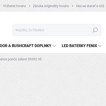
Vrátenie tovaru
Záruka originality tovaru
Ako sa starať o nôž
Hľadať
OOR A BUSHCRAFT DOPLNKY
LED BATERKY FENIX
ainox pončo zelené 30592 VE