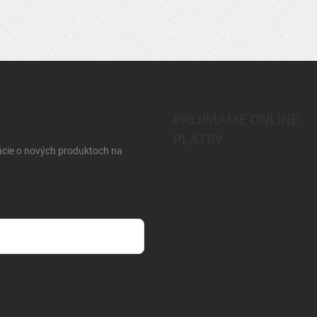
PRIJÍMAME ONLINE
PLATBY
ácie o nových produktoch na
osobných údajov