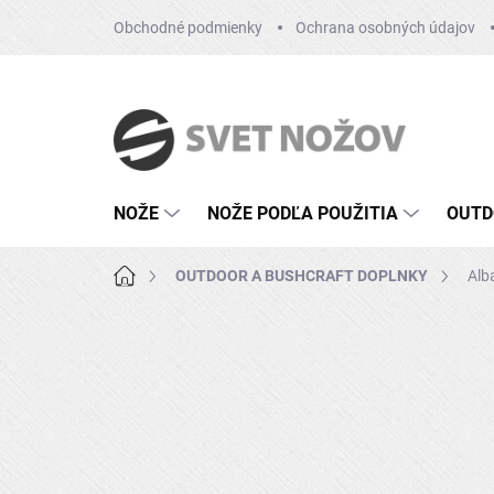
Prejsť
Obchodné podmienky
Ochrana osobných údajov
na
obsah
NOŽE
NOŽE PODĽA POUŽITIA
OUTD
Domov
OUTDOOR A BUSHCRAFT DOPLNKY
Alb