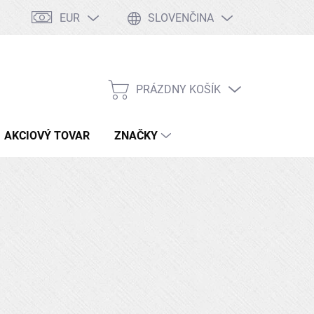
EUR
SLOVENČINA
Tabuľka ocelí
Kontakty
Doprava a platby
PRÁZDNY KOŠÍK
NÁKUPNÝ
KOŠÍK
AKCIOVÝ TOVAR
ZNAČKY