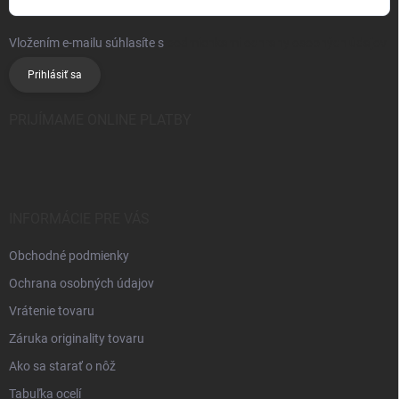
Vložením e-mailu súhlasíte s
podmienkami ochrany osobných údajov
Prihlásiť sa
PRIJÍMAME ONLINE PLATBY
INFORMÁCIE PRE VÁS
Obchodné podmienky
Ochrana osobných údajov
Vrátenie tovaru
Záruka originality tovaru
Ako sa starať o nôž
Tabuľka ocelí