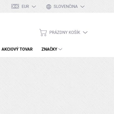
EUR
SLOVENČINA
Tabuľka ocelí
Kontakty
Doprava a platby
PRÁZDNY KOŠÍK
NÁKUPNÝ
KOŠÍK
AKCIOVÝ TOVAR
ZNAČKY