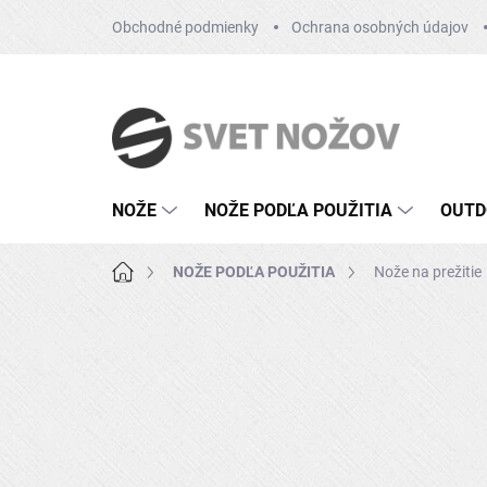
Prejsť
Obchodné podmienky
Ochrana osobných údajov
na
obsah
NOŽE
NOŽE PODĽA POUŽITIA
OUTD
Domov
NOŽE PODĽA POUŽITIA
Nože na prežitie