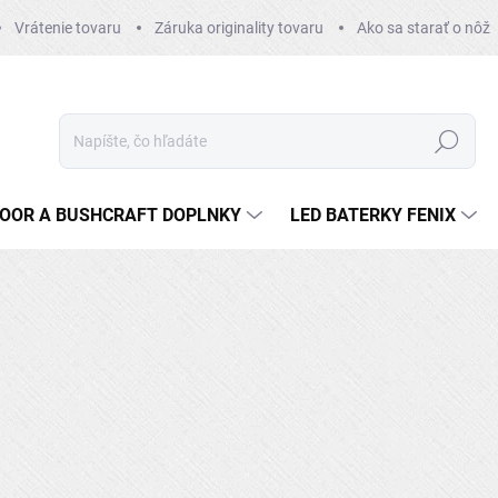
Vrátenie tovaru
Záruka originality tovaru
Ako sa starať o nôž
Hľadať
OOR A BUSHCRAFT DOPLNKY
LED BATERKY FENIX