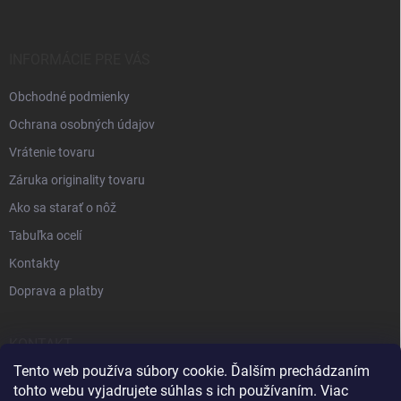
INFORMÁCIE PRE VÁS
Obchodné podmienky
Ochrana osobných údajov
Vrátenie tovaru
Záruka originality tovaru
Ako sa starať o nôž
Tabuľka ocelí
Kontakty
Doprava a platby
KONTAKT
Tento web používa súbory cookie. Ďalším prechádzaním
+421 905 963 886
tohto webu vyjadrujete súhlas s ich používaním. Viac