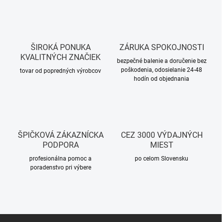
ŠIROKÁ PONUKA
ZÁRUKA SPOKOJNOSTI
KVALITNÝCH ZNAČIEK
bezpečné balenie a doručenie bez
poškodenia, odosielanie 24-48
tovar od popredných výrobcov
hodín od objednania
ŠPIČKOVÁ ZÁKAZNÍCKA
CEZ 3000 VÝDAJNÝCH
PODPORA
MIEST
profesionálna pomoc a
po celom Slovensku
poradenstvo pri výbere
Z