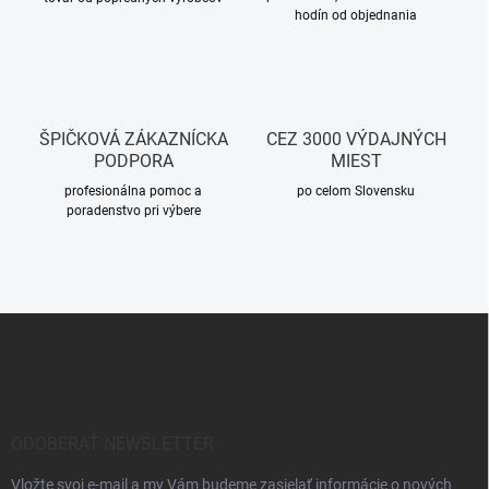
hodín od objednania
ŠPIČKOVÁ ZÁKAZNÍCKA
CEZ 3000 VÝDAJNÝCH
PODPORA
MIEST
profesionálna pomoc a
po celom Slovensku
poradenstvo pri výbere
Z
á
p
ä
t
i
ODOBERAŤ NEWSLETTER
e
Vložte svoj e-mail a my Vám budeme zasielať informácie o nových