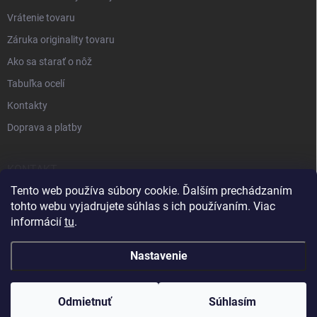
Vrátenie tovaru
Záruka originality tovaru
Ako sa starať o nôž
Tabuľka ocelí
Kontakty
Doprava a platby
KONTAKT
Tento web používa súbory cookie. Ďalším prechádzaním
+421 905 963 886
tohto webu vyjadrujete súhlas s ich používaním. Viac
informácií
tu
.
Nastavenie
Odmietnuť
Súhlasím
Copyright 2026
SVETNOZOV
. Všetky práva vyhradené.