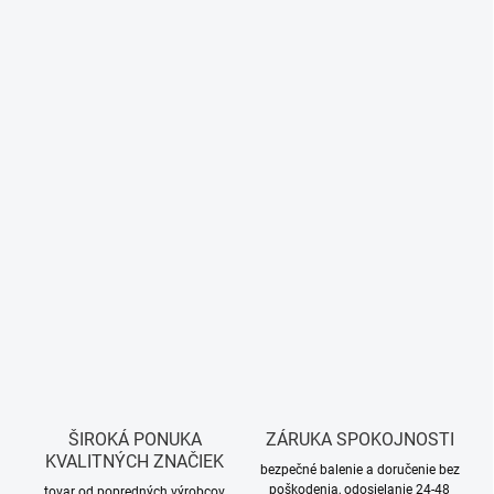
ŠIROKÁ PONUKA
ZÁRUKA SPOKOJNOSTI
KVALITNÝCH ZNAČIEK
bezpečné balenie a doručenie bez
poškodenia, odosielanie 24-48
tovar od popredných výrobcov