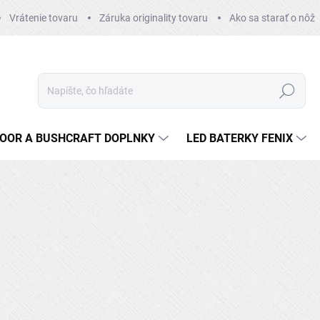
Vrátenie tovaru
Záruka originality tovaru
Ako sa starať o nôž
Hľadať
OOR A BUSHCRAFT DOPLNKY
LED BATERKY FENIX