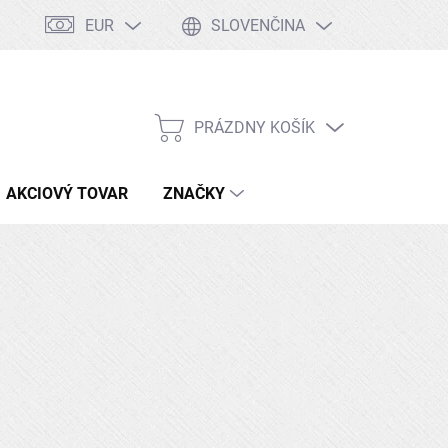
EUR
SLOVENČINA
Tabuľka ocelí
Kontakty
Doprava a platby
PRÁZDNY KOŠÍK
NÁKUPNÝ
KOŠÍK
AKCIOVÝ TOVAR
ZNAČKY