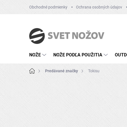
Prejsť
Obchodné podmienky
Ochrana osobných údajov
na
obsah
NOŽE
NOŽE PODĽA POUŽITIA
OUTD
Domov
Predávané značky
Tokisu