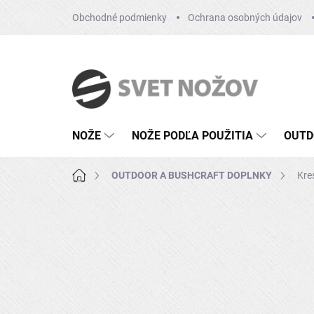
Prejsť
Obchodné podmienky
Ochrana osobných údajov
na
obsah
NOŽE
NOŽE PODĽA POUŽITIA
OUTD
Domov
OUTDOOR A BUSHCRAFT DOPLNKY
Kre