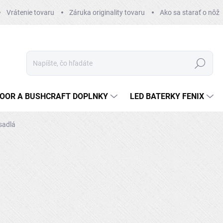
Vrátenie tovaru
Záruka originality tovaru
Ako sa starať o nôž
Hľadať
OOR A BUSHCRAFT DOPLNKY
LED BATERKY FENIX
sadlá