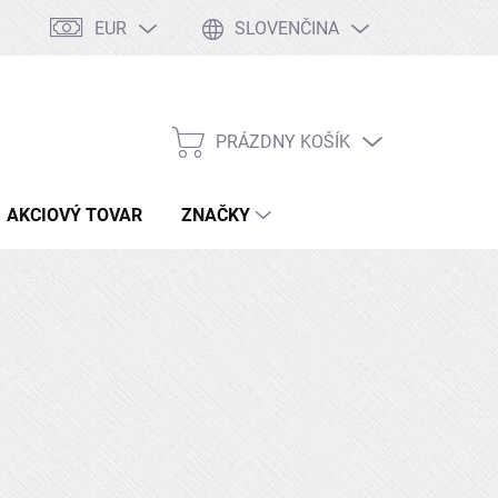
EUR
SLOVENČINA
Tabuľka ocelí
Kontakty
Doprava a platby
PRÁZDNY KOŠÍK
NÁKUPNÝ
KOŠÍK
AKCIOVÝ TOVAR
ZNAČKY