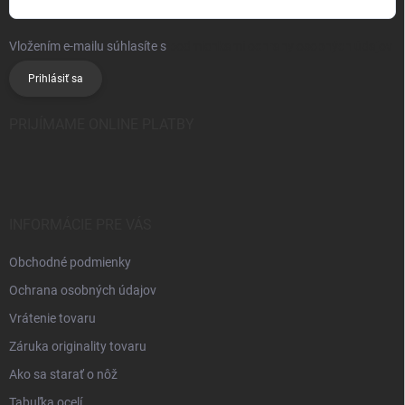
Vložením e-mailu súhlasíte s
podmienkami ochrany osobných údajov
Prihlásiť sa
PRIJÍMAME ONLINE PLATBY
INFORMÁCIE PRE VÁS
Obchodné podmienky
Ochrana osobných údajov
Vrátenie tovaru
Záruka originality tovaru
Ako sa starať o nôž
Tabuľka ocelí