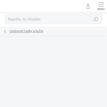
Prejsť
na
obsah
Hľadať
Cestovné tašky a kufre