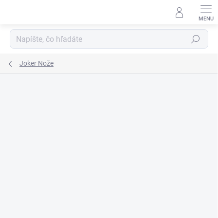
Prejsť
na
obsah
Hľadať
Joker Nože