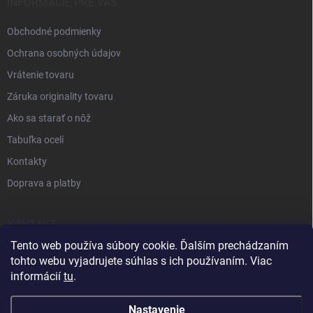
INFORMÁCIE PRE VÁS
Obchodné podmienky
Ochrana osobných údajov
Vrátenie tovaru
Záruka originality tovaru
Ako sa starať o nôž
Tabuľka ocelí
Kontakty
Doprava a platby
KONTAKT
Tento web používa súbory cookie. Ďalším prechádzaním
+421 905 963 886
tohto webu vyjadrujete súhlas s ich používaním. Viac
informácií
tu
.
Nastavenie