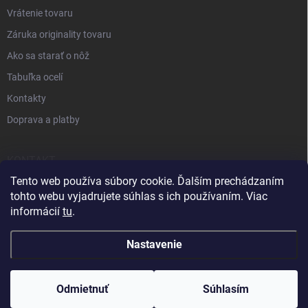
Vrátenie tovaru
Záruka originality tovaru
Ako sa starať o nôž
Tabuľka ocelí
Kontakty
Doprava a platby
KONTAKT
Tento web používa súbory cookie. Ďalším prechádzaním
+421 905 963 886
tohto webu vyjadrujete súhlas s ich používaním. Viac
informácií
tu
.
Nastavenie
Odmietnuť
Súhlasím
Copyright 2026
SVETNOZOV
. Všetky práva vyhradené.