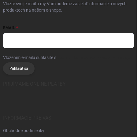
Vložte svoj e-mail a my Vám budeme zasielať informácie o nových
produktoch na našom e-shope.
EMAIL
Vložením e-mailu súhlasíte s
podmienkami ochrany osobných údajov
Prihlásiť sa
PRIJÍMAME ONLINE PLATBY
INFORMÁCIE PRE VÁS
Obchodné podmienky