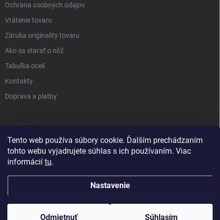
Ochrana osobných údajov
Vrátenie tovaru
Záruka originality tovaru
Ako sa starať o nôž
Tabuľka ocelí
Kontakty
Doprava a platby
KONTAKT
Tento web používa súbory cookie. Ďalším prechádzaním
+421 905 963 886
tohto webu vyjadrujete súhlas s ich používaním. Viac
informácií
tu
.
Nastavenie
Odmietnuť
Súhlasím