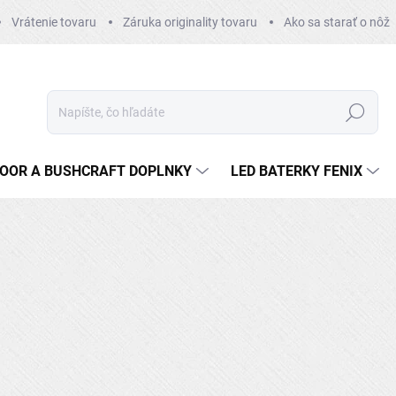
Vrátenie tovaru
Záruka originality tovaru
Ako sa starať o nôž
Hľadať
OOR A BUSHCRAFT DOPLNKY
LED BATERKY FENIX