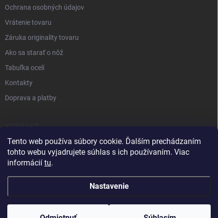
Ochrana osobných údajov
Vrátenie tovaru
Záruka originality tovaru
Ako sa starať o nôž
Tabuľka ocelí
Kontakty
Doprava a platby
KONTAKT
Tento web používa súbory cookie. Ďalším prechádzaním
+421 905 963 886
tohto webu vyjadrujete súhlas s ich používaním. Viac
informácií
tu
.
Nastavenie
Odmietnuť
Súhlasím