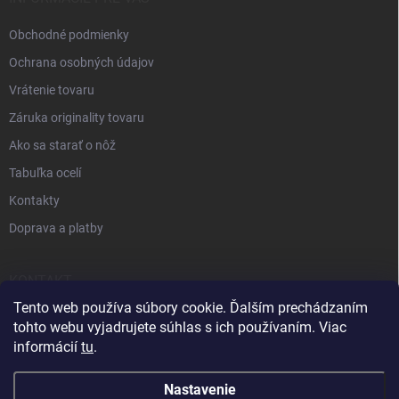
Obchodné podmienky
Ochrana osobných údajov
Vrátenie tovaru
Záruka originality tovaru
Ako sa starať o nôž
Tabuľka ocelí
Kontakty
Doprava a platby
KONTAKT
Tento web používa súbory cookie. Ďalším prechádzaním
+421 905 963 886
tohto webu vyjadrujete súhlas s ich používaním. Viac
informácií
tu
.
Nastavenie