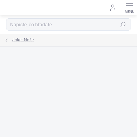
Prejsť
na
obsah
Hľadať
Joker Nože