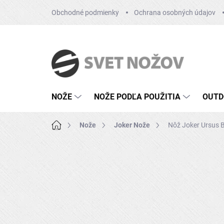
Prejsť
Obchodné podmienky
Ochrana osobných údajov
na
obsah
NOŽE
NOŽE PODĽA POUŽITIA
OUTD
Domov
Nože
Joker Nože
Nôž Joker Ursus 