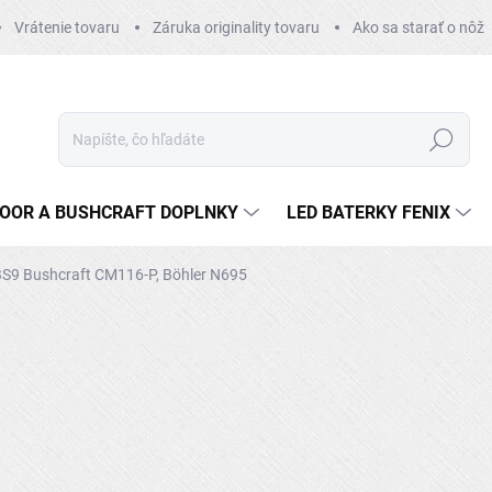
Vrátenie tovaru
Záruka originality tovaru
Ako sa starať o nôž
Hľadať
OOR A BUSHCRAFT DOPLNKY
LED BATERKY FENIX
BS9 Bushcraft CM116-P, Böhler N695