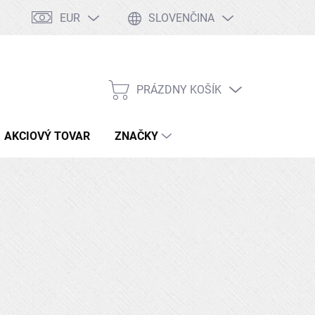
EUR
SLOVENČINA
Tabuľka ocelí
Kontakty
Doprava a platby
PRÁZDNY KOŠÍK
NÁKUPNÝ
KOŠÍK
AKCIOVÝ TOVAR
ZNAČKY