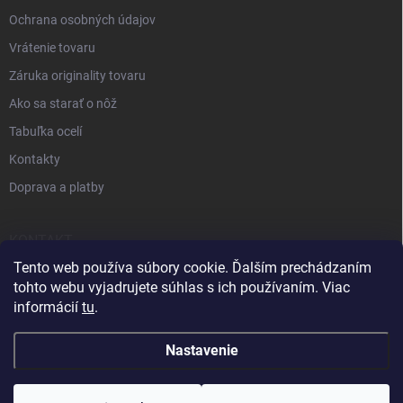
Ochrana osobných údajov
Vrátenie tovaru
Záruka originality tovaru
Ako sa starať o nôž
Tabuľka ocelí
Kontakty
Doprava a platby
KONTAKT
Tento web používa súbory cookie. Ďalším prechádzaním
+421 905 963 886
tohto webu vyjadrujete súhlas s ich používaním. Viac
informácií
tu
.
Nastavenie