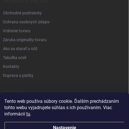
INFORMÁCIE PRE VÁS
Obchodné podmienky
Ochrana osobných údajov
Vrátenie tovaru
Záruka originality tovaru
Ako sa starať o nôž
Tabuľka ocelí
Kontakty
Doprava a platby
KONTAKT
Tento web používa súbory cookie. Ďalším prechádzaním
+421 905 963 886
tohto webu vyjadrujete súhlas s ich používaním. Viac
informácií
tu
.
Nastavenie