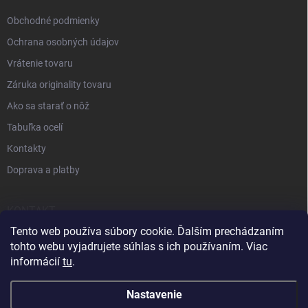
Obchodné podmienky
Ochrana osobných údajov
Vrátenie tovaru
Záruka originality tovaru
Ako sa starať o nôž
Tabuľka ocelí
Kontakty
Doprava a platby
KONTAKT
Tento web používa súbory cookie. Ďalším prechádzaním
+421 905 963 886
tohto webu vyjadrujete súhlas s ich používaním. Viac
informácií
tu
.
Nastavenie