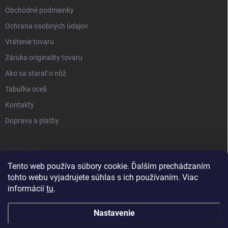
Obchodné podmienky
Ochrana osobných údajov
Vrátenie tovaru
Záruka originality tovaru
Ako sa starať o nôž
Tabuľka ocelí
Kontakty
Doprava a platby
KONTAKT
Tento web používa súbory cookie. Ďalším prechádzaním
+421 905 963 886
tohto webu vyjadrujete súhlas s ich používaním. Viac
informácií
tu
.
Nastavenie