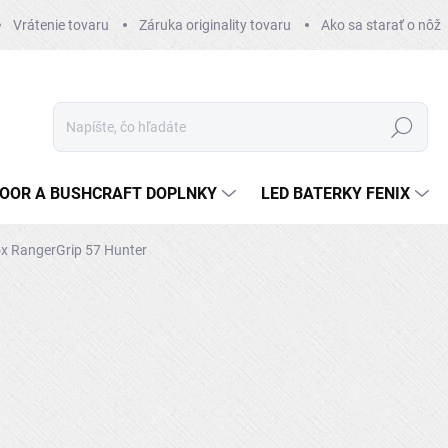
Vrátenie tovaru
Záruka originality tovaru
Ako sa starať o nôž
Hľadať
OOR A BUSHCRAFT DOPLNKY
LED BATERKY FENIX
ox RangerGrip 57 Hunter