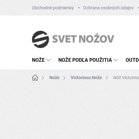
Prejsť
Obchodné podmienky
Ochrana osobných údajov
na
obsah
NOŽE
NOŽE PODĽA POUŽITIA
OUTD
Domov
Nože
Victorinox Nože
Nôž Victorin