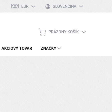
EUR
SLOVENČINA
Tabuľka ocelí
Kontakty
Doprava a platby
PRÁZDNY KOŠÍK
NÁKUPNÝ
KOŠÍK
AKCIOVÝ TOVAR
ZNAČKY